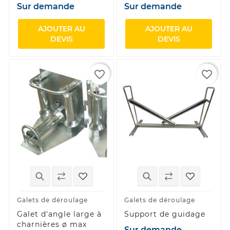
Sur demande
Sur demande
AJOUTER AU
AJOUTER AU
DEVIS
DEVIS
favorite_border
favorite_border
Galets de déroulage
Galets de déroulage
Galet d'angle large à
Support de guidage
charnières ø max
Sur demande