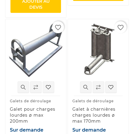
AJOUTER AU
DEVIS
favorite_border
favorite_border
Galets de déroulage
Galets de déroulage
Galet pour charges
Galet à charnières
lourdes ø max
charges lourdes ø
200mm
max 170mm
Sur demande
Sur demande