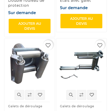
Double rouleau de
Etais avec galet
protection
Sur demande
Sur demande
AJOUTER AU
AJOUTER AU
DEVIS
DEVIS
favorite_border
favorite_border
Galets de déroulage
Galets de déroulage