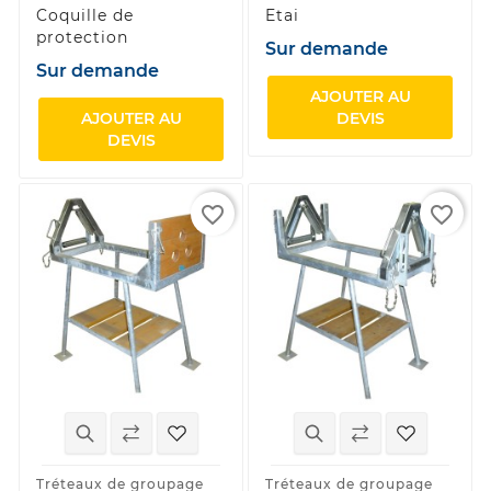
Coquille de
Etai
protection
Sur demande
Sur demande
AJOUTER AU
AJOUTER AU
DEVIS
DEVIS
favorite_border
favorite_border
Tréteaux de groupage
Tréteaux de groupage