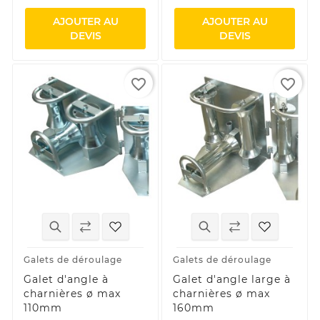
AJOUTER AU
AJOUTER AU
DEVIS
DEVIS
favorite_border
favorite_border
Galets de déroulage
Galets de déroulage
Galet d'angle à
Galet d'angle large à
charnières ø max
charnières ø max
110mm
160mm