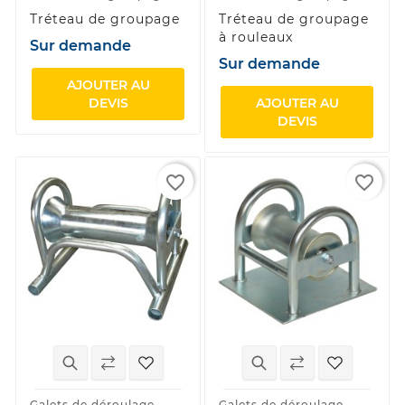
Tréteau de groupage
Tréteau de groupage
à rouleaux
Sur demande
Sur demande
AJOUTER AU
DEVIS
AJOUTER AU
DEVIS
favorite_border
favorite_border
Galets de déroulage
Galets de déroulage