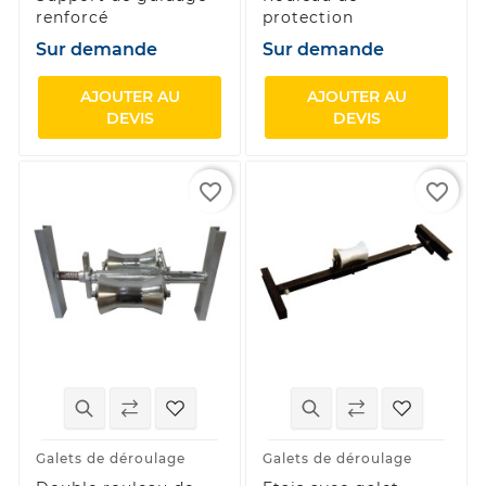
renforcé
protection
Sur demande
Sur demande
AJOUTER AU
AJOUTER AU
DEVIS
DEVIS
favorite_border
favorite_border
Galets de déroulage
Galets de déroulage