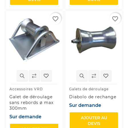
favorite_border
favorite_border
Accessoires VRD
Galets de déroulage
Galet de déroulage
Diabolo de rechange
sans rebords ø max
Sur demande
300mm
Sur demande
AJOUTER AU
DEVIS