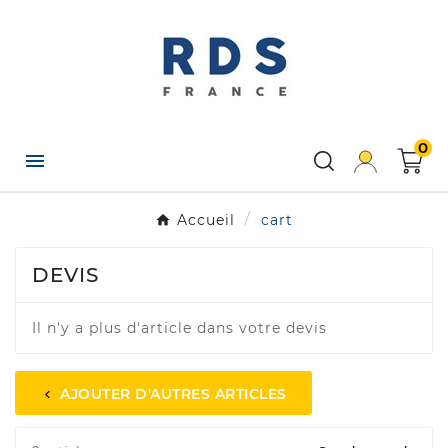
×
Créer une liste d'envies
Nom de la liste d'envies
0

Annuler
Créer une liste d'envies
Accueil
cart
DEVIS
Il n'y a plus d'article dans votre devis
AJOUTER D'AUTRES ARTICLES
chevron_left